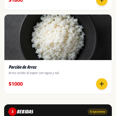
Porción de Arroz
Arroz cocido al vapor con agua y sal.
$1000
BEBIDAS
3
6
opciones