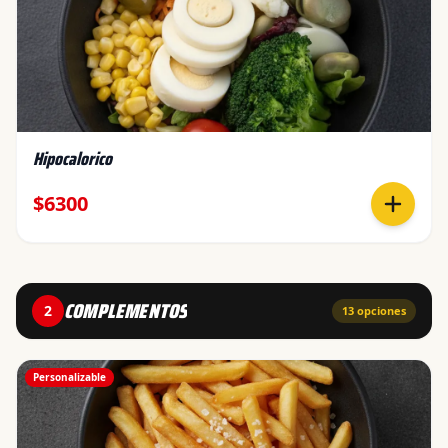
Hipocalorico
$6300
COMPLEMENTOS
2
13
opciones
Personalizable