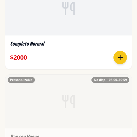
Completo Normal
$2000
Personalizable
No disp. ·
08:00
–
10:59
Pan con Huevo